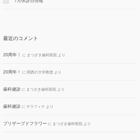
7月休診日情報
最近のコメント
20周年！
に
まつざき歯科医院
より
20周年！
に
関西の大学教授
より
歯科健診
に
まつざき歯科医院
より
歯科健診
に
サラフィナ
より
ブリザーブドフラワー
に
まつざき歯科医院
より