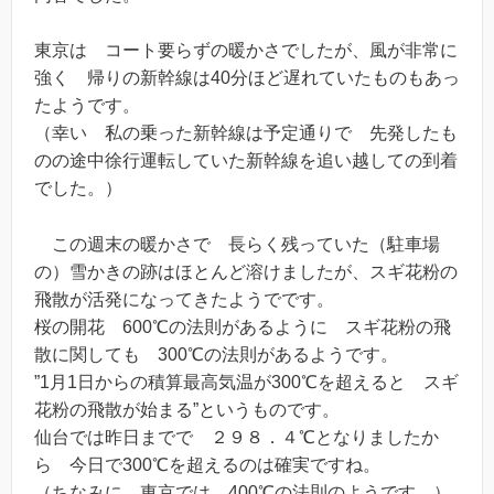
東京は コート要らずの暖かさでしたが、風が非常に
強く 帰りの新幹線は40分ほど遅れていたものもあっ
たようです。
（幸い 私の乗った新幹線は予定通りで 先発したも
のの途中徐行運転していた新幹線を追い越しての到着
でした。）
この週末の暖かさで 長らく残っていた（駐車場
の）雪かきの跡はほとんど溶けましたが、スギ花粉の
飛散が活発になってきたようでです。
桜の開花 600℃の法則があるように スギ花粉の飛
散に関しても 300℃の法則があるようです。
”1月1日からの積算最高気温が300℃を超えると スギ
花粉の飛散が始まる”というものです。
仙台では昨日までで ２９８．４℃となりましたか
ら 今日で300℃を超えるのは確実ですね。
（ちなみに 東京では 400℃の法則のようです。）